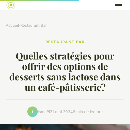
Accueil
›
Restaurant Bar
RESTAURANT BAR
Quelles stratégies pour
offrir des options de
desserts sans lactose dans
un café-pâtisserie?
Ismaël
31 mai 2024
6 min de lecture
I