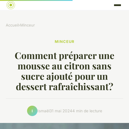
Accueil
›
Minceur
MINCEUR
Comment préparer une
mousse au citron sans
sucre ajouté pour un
dessert rafraîchissant?
Ismaël
31 mai 2024
4 min de lecture
I