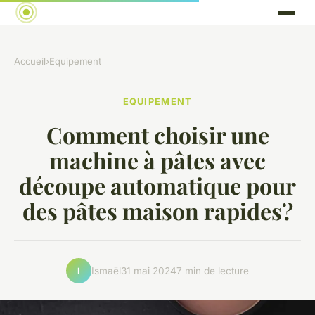
Accueil
›
Equipement
EQUIPEMENT
Comment choisir une
machine à pâtes avec
découpe automatique pour
des pâtes maison rapides?
Ismaël
31 mai 2024
7 min de lecture
I