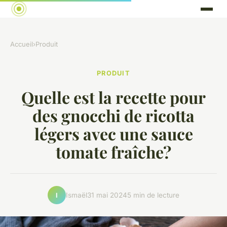
Accueil
›
Produit
PRODUIT
Quelle est la recette pour
des gnocchi de ricotta
légers avec une sauce
tomate fraîche?
Ismaël
31 mai 2024
5 min de lecture
I