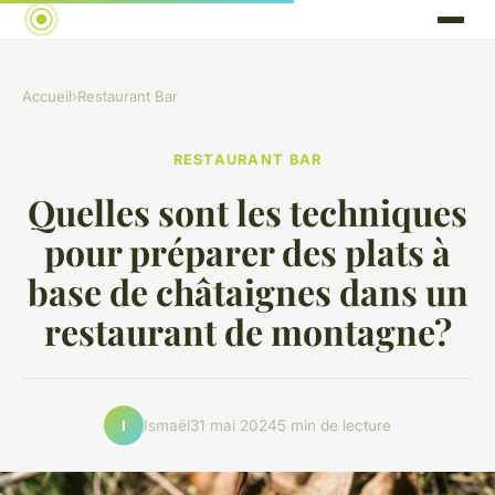
Accueil
›
Restaurant Bar
RESTAURANT BAR
Quelles sont les techniques
pour préparer des plats à
base de châtaignes dans un
restaurant de montagne?
Ismaël
31 mai 2024
5 min de lecture
I